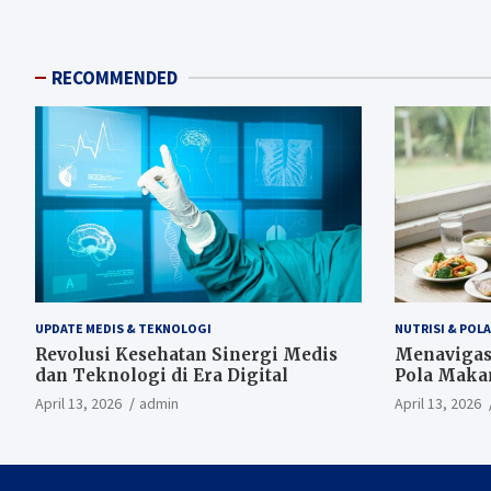
RECOMMENDED
UPDATE MEDIS & TEKNOLOGI
NUTRISI & POL
Revolusi Kesehatan Sinergi Medis
Menavigasi
dan Teknologi di Era Digital
Pola Maka
Panjang
April 13, 2026
admin
April 13, 2026