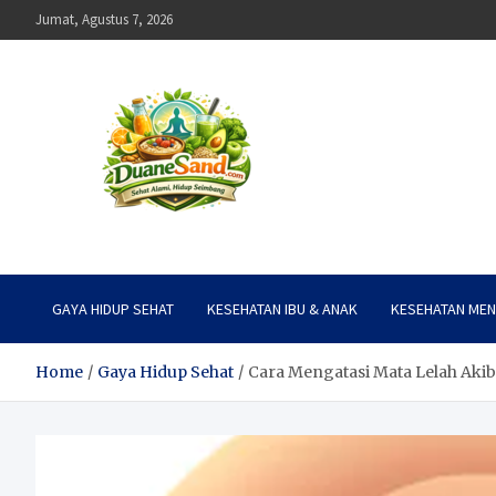
Skip
Jumat, Agustus 7, 2026
to
content
Duane Sand
Sehat Alami, Hidup Seimbang
GAYA HIDUP SEHAT
KESEHATAN IBU & ANAK
KESEHATAN MEN
Home
Gaya Hidup Sehat
Cara Mengatasi Mata Lelah Akib