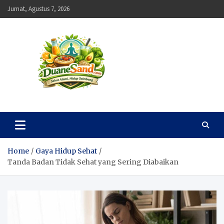
Skip
Jumat, Agustus 7, 2026
to
content
Duane Sand
Sehat Alami, Hidup Seimbang
Home
Gaya Hidup Sehat
Tanda Badan Tidak Sehat yang Sering Diabaikan